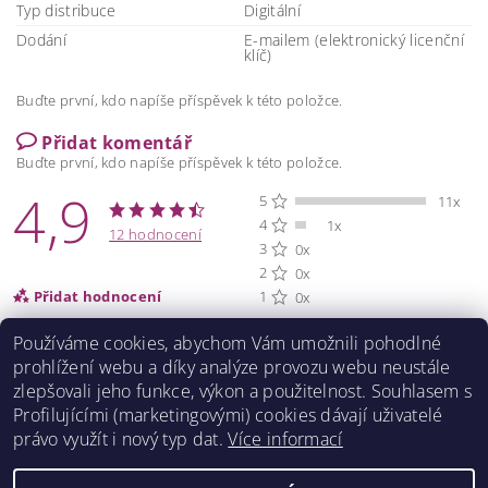
Typ distribuce
Digitální
Dodání
E-mailem (elektronický licenční
klíč)
Buďte první, kdo napíše příspěvek k této položce.
Přidat komentář
Buďte první, kdo napíše příspěvek k této položce.
4,9
5
11x
4
1x
12 hodnocení
3
0x
2
0x
Přidat hodnocení
1
0x
Používáme cookies, abychom Vám umožnili pohodlné
prohlížení webu a díky analýze provozu webu neustále
zlepšovali jeho funkce, výkon a použitelnost. S
ouhlasem s
Profilujícími (marketingovými) cookies dávají uživatelé
právo využít i nový typ dat.
Více informací