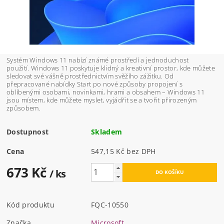
Systém Windows 11 nabízí známé prostředí a jednoduchost
použití. Windows 11 poskytuje klidný a kreativní prostor, kde můžete
sledovat své vášně prostřednictvím svěžího zážitku. Od
přepracované nabídky Start po nové způsoby propojení s
oblíbenými osobami, novinkami, hrami a obsahem – Windows 11
jsou místem, kde můžete myslet, vyjádřit se a tvořit přirozeným
způsobem.
Dostupnost
Skladem
Cena
547,15 Kč bez DPH
673 Kč
/ ks
Kód produktu
FQC-10550
Značka
Microsoft