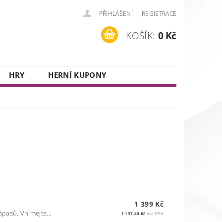
|
PŘIHLÁŠENÍ
REGISTRACE
KOŠÍK:
0 Kč
HRY
HERNÍ KUPONY
1 399 Kč
pasů. Vnímejte...
1 137,40 Kč
bez DPH