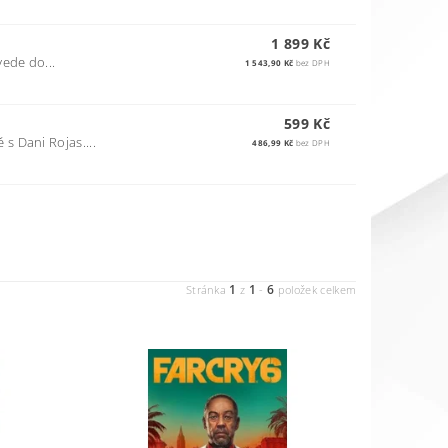
1 899 Kč
vede do...
1 543,90 Kč
bez DPH
599 Kč
s Dani Rojas....
486,99 Kč
bez DPH
1
1
6
Stránka
z
-
položek celkem