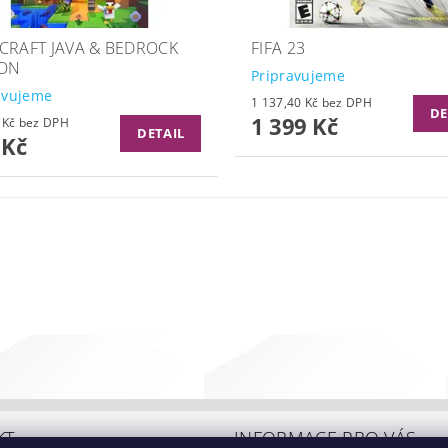
CRAFT JAVA & BEDROCK
FIFA 23
ION
Pripravujeme
avujeme
1 137,40 Kč bez DPH
DE
1 399 Kč
649,59 Kč bez DPH
DETAIL
 Kč
KT
INFORMACE PRO VÁS