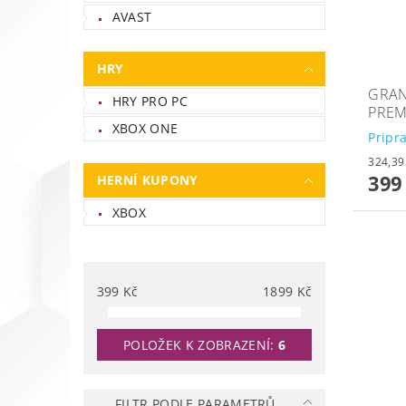
AVAST
HRY
GRAN
HRY PRO PC
PREM
XBOX ONE
Pripr
399
HERNÍ KUPONY
XBOX
399
Kč
1899
Kč
POLOŽEK K ZOBRAZENÍ:
6
FILTR PODLE PARAMETRŮ,