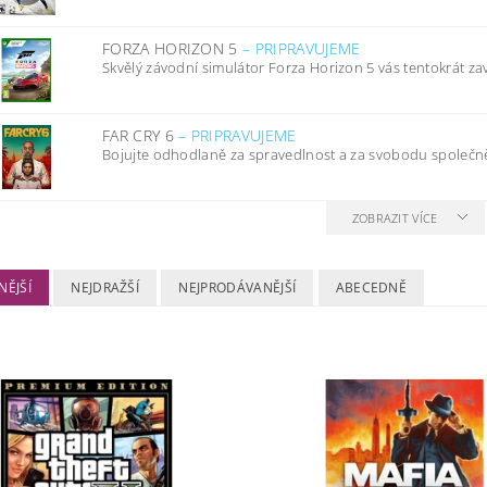
FORZA HORIZON 5
–
PRIPRAVUJEME
Skvělý závodní simulátor Forza Horizon 5 vás tentokrát za
FAR CRY 6
–
PRIPRAVUJEME
Bojujte odhodlaně za spravedlnost a za svobodu společně 
ZOBRAZIT VÍCE
NĚJŠÍ
NEJDRAŽŠÍ
NEJPRODÁVANĚJŠÍ
ABECEDNĚ