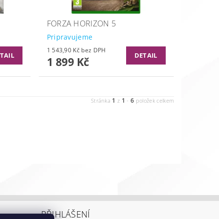
FORZA HORIZON 5
Pripravujeme
1 543,90 Kč bez DPH
TAIL
DETAIL
1 899 Kč
1
1
6
Stránka
z
-
položek celkem
PŘIHLÁŠENÍ