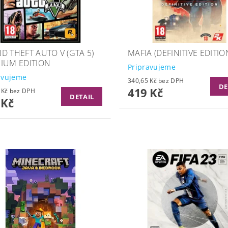
D THEFT AUTO V (GTA 5)
MAFIA (DEFINITIVE EDITIO
IUM EDITION
Pripravujeme
avujeme
340,65 Kč bez DPH
DE
419 Kč
324,39 Kč bez DPH
DETAIL
 Kč