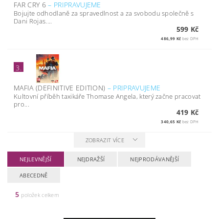
FAR CRY 6
–
PRIPRAVUJEME
Bojujte odhodlaně za spravedlnost a za svobodu společně s
Dani Rojas....
599 Kč
486,99 Kč
bez DPH
3.
MAFIA (DEFINITIVE EDITION)
–
PRIPRAVUJEME
Kultovní příběh taxikáře Thomase Angela, který začne pracovat
pro...
419 Kč
340,65 Kč
bez DPH
ZOBRAZIT VÍCE
NEJLEVNĚJŠÍ
NEJDRAŽŠÍ
NEJPRODÁVANĚJŠÍ
ABECEDNĚ
5
položek celkem