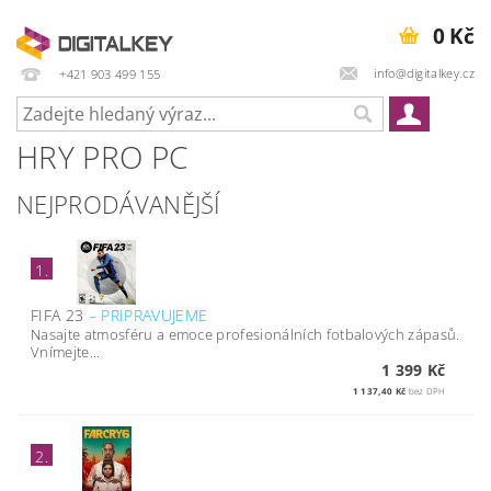
0 Kč
info@digitalkey.cz
+421 903 499 155
HRY PRO PC
NEJPRODÁVANĚJŠÍ
1.
FIFA 23
–
PRIPRAVUJEME
Nasajte atmosféru a emoce profesionálních fotbalových zápasů.
Vnímejte...
1 399 Kč
1 137,40 Kč
bez DPH
2.