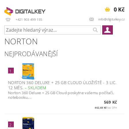
0 Kč
info@digitalkey.cz
+421 903 499 155
NORTON
NEJPRODÁVANĚJŠÍ
1.
NORTON 360 DELUXE + 25 GB CLOUD ÚLOŽIŠTĚ - 3 LIC.
12 MĚS.
–
SKLADEM
Norton 360 Deluxe + 25 GB Cloud poskytne vašemu počítači,
notebooku,...
569 Kč
462,60 Kč
bez DPH
2.