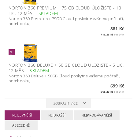
NORTON 360 PREMIUM + 75 GB CLOUD ÚLOŽIŠTĚ - 10
LIC. 12 MĚS.
–
SKLADEM
Norton 360 Premium + 75GB Cloud poskytne vašemu počítači,
notebooku,...
881 Kč
716,26 Kč
bez DPH
3.
NORTON 360 DELUXE + 50 GB CLOUD ÚLOŽIŠTĚ - 5 LIC.
12 MĚS.
–
SKLADEM
Norton 360 Deluxe + 50GB Cloud poskytne vašemu počítači,
notebooku,...
699 Kč
568,29 Kč
bez DPH
ZOBRAZIT VÍCE
NEJLEVNĚJŠÍ
NEJDRAŽŠÍ
NEJPRODÁVANĚJŠÍ
ABECEDNĚ