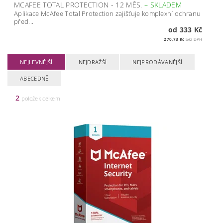
MCAFEE TOTAL PROTECTION - 12 MĚS.
–
SKLADEM
Aplikace McAfee Total Protection zajišťuje komplexní ochranu
před...
od 333 Kč
270,73 Kč
bez DPH
NEJLEVNĚJŠÍ
NEJDRAŽŠÍ
NEJPRODÁVANĚJŠÍ
ABECEDNĚ
2
položek celkem