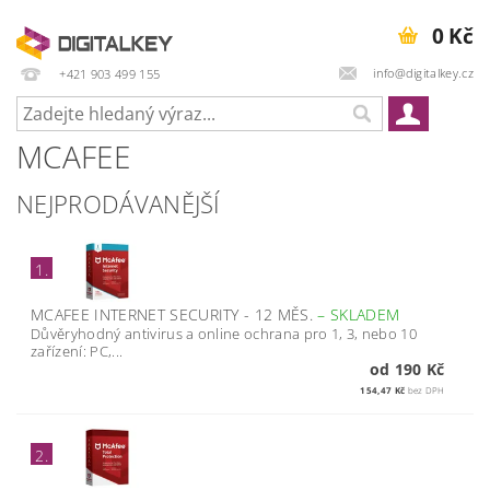
0 Kč
info@digitalkey.cz
+421 903 499 155
MCAFEE
NEJPRODÁVANĚJŠÍ
1.
MCAFEE INTERNET SECURITY - 12 MĚS.
–
SKLADEM
Důvěryhodný antivirus a online ochrana pro 1, 3, nebo 10
zařízení: PC,...
od 190 Kč
154,47 Kč
bez DPH
2.