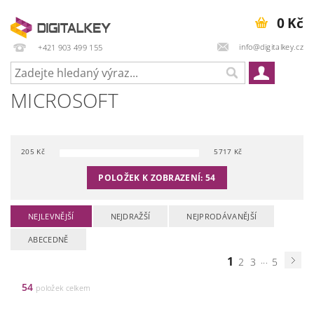
0 Kč
info@digitalkey.cz
+421 903 499 155
MICROSOFT
205
Kč
5717
Kč
POLOŽEK K ZOBRAZENÍ:
54
NEJLEVNĚJŠÍ
NEJDRAŽŠÍ
NEJPRODÁVANĚJŠÍ
ABECEDNĚ
1
...
2
3
5
54
položek celkem