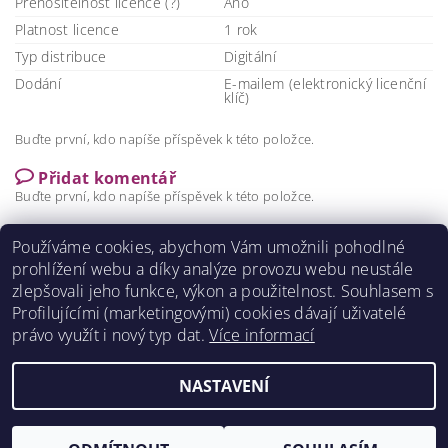
Přenositelnost licence (?)
Ano
Platnost licence
1 rok
Typ distribuce
Digitální
Dodání
E-mailem (elektronický licenční
klíč)
Buďte první, kdo napíše příspěvek k této položce.
Přidat komentář
Buďte první, kdo napíše příspěvek k této položce.
Přidat hodnocení
Používáme cookies, abychom Vám umožnili pohodlné
prohlížení webu a díky analýze provozu webu neustále
zlepšovali jeho funkce, výkon a použitelnost. S
ouhlasem s
Profilujícími (marketingovými) cookies dávají uživatelé
právo využít i nový typ dat.
Více informací
NASTAVENÍ
2026 ©
DigitalKey.cz
, všechna práva vyhrazena
Vytvořil Shoptet