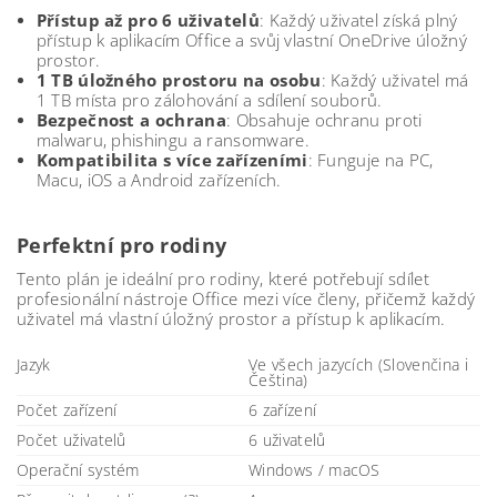
Přístup až pro 6 uživatelů
: Každý uživatel získá plný
přístup k aplikacím Office a svůj vlastní OneDrive úložný
prostor.
1 TB úložného prostoru na osobu
: Každý uživatel má
1 TB místa pro zálohování a sdílení souborů.
Bezpečnost a ochrana
: Obsahuje ochranu proti
malwaru, phishingu a ransomware.
Kompatibilita s více zařízeními
: Funguje na PC,
Macu, iOS a Android zařízeních.
Perfektní pro rodiny
Tento plán je ideální pro rodiny, které potřebují sdílet
profesionální nástroje Office mezi více členy, přičemž každý
uživatel má vlastní úložný prostor a přístup k aplikacím.
Jazyk
Ve všech jazycích (Slovenčina i
Čeština)
Počet zařízení
6 zařízení
Počet uživatelů
6 uživatelů
Operační systém
Windows / macOS