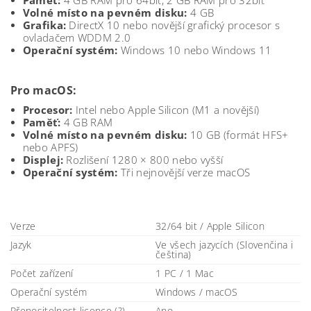
Paměť:
4 GB RAM pro 64bit, 2 GB RAM pro 32bit
Volné místo na pevném disku:
4 GB
Grafika:
DirectX 10 nebo novější grafický procesor s
ovladačem WDDM 2.0
Operační systém:
Windows 10 nebo Windows 11
Pro macOS:
Procesor:
Intel nebo Apple Silicon (M1 a novější)
Paměť:
4 GB RAM
Volné místo na pevném disku:
10 GB (formát HFS+
nebo APFS)
Displej:
Rozlišení 1280 × 800 nebo vyšší
Operační systém:
Tři nejnovější verze macOS
Verze
32/64 bit / Apple Silicon
Jazyk
Ve všech jazycích (Slovenčina i
čeština)
Počet zařízení
1 PC / 1 Mac
Operační systém
Windows / macOS
Přenositelnost licence (?)
Ano