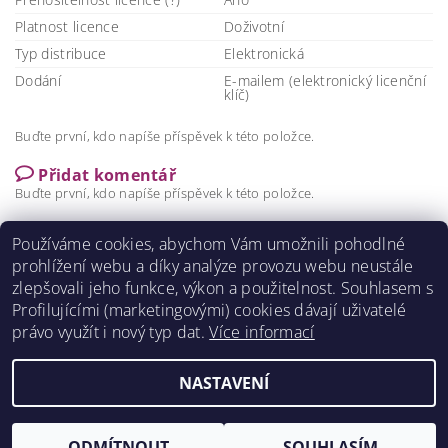
Platnost licence
Doživotní
Typ distribuce
Elektronická
Dodání
E-mailem (elektronický licenční
klíč)
Buďte první, kdo napíše příspěvek k této položce.
Přidat komentář
Buďte první, kdo napíše příspěvek k této položce.
Přidat hodnocení
Používáme cookies, abychom Vám umožnili pohodlné
prohlížení webu a díky analýze provozu webu neustále
zlepšovali jeho funkce, výkon a použitelnost. S
ouhlasem s
Profilujícími (marketingovými) cookies dávají uživatelé
právo využít i nový typ dat.
Více informací
NASTAVENÍ
2026 ©
DigitalKey.cz
, všechna práva vyhrazena
Vytvořil Shoptet
ODMÍTNOUT
SOUHLASÍM