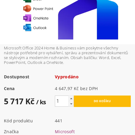
Microsoft Office 2024 Home & Business vám poskytne všechny
nástroje potřebné pro vytváření, správu a prezentování dokumentů
se stylovým a moderním rozhraním. Obsah balíčku: Word, Excel,
PowerPoint, Outlook a OneNote.
Dostupnost
Vyprodáno
Cena
4 647,97 Kč bez DPH
5 717 Kč
/ ks
Kód produktu
441
Značka
Microsoft