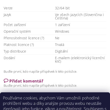
Verze
32/64 bit
Jazyk
Ve všech jazycích (Slovenčina i
Čeština)
Počet zařízení
1 zařízení
Operační systém
Windows
Přenositelnost licence (?)
Ne
Platnost licence (?)
Trvalá
Typ distribuce
Digitální
Dodání
E-mailem (elektronický licenční
klíč)
Buďte první, kdo napíše příspěvek k této položce.
Přidat komentář
Buďte první, kdo napíše příspěvek k této položce.
Přidat hodnocení
Používáme cookies, abychom Vám umožnili pohodlné
prohlížení webu a díky analýze provozu webu neustále
zlepšovali jeho funkce, výkon a použitelnost. S
ouhlasem s