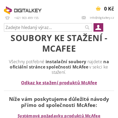
0 Kč
info@digitalkey.cz
+421 903 499 155
SOUBORY KE STAŽENÍ -
MCAFEE
Všechny potřebné
instalační soubory
najdete
na
oficiální stránce společnosti McAfee
v sekci ke
stažení.
Odkaz ke stažení produktů McAfee
Níže vám poskytujeme důležité návody
přímo od společnosti McAfee:
Systémové požadavky produktů McAfee