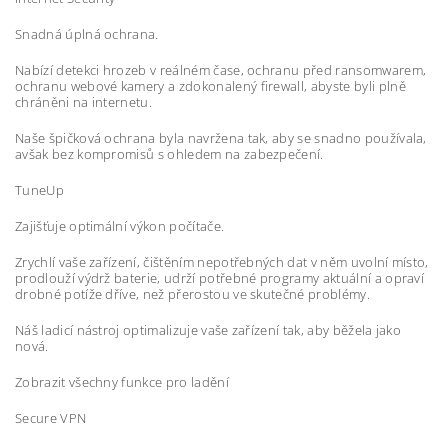
Snadná úplná ochrana.
Nabízí detekci hrozeb v reálném čase, ochranu před ransomwarem,
ochranu webové kamery a zdokonalený firewall, abyste byli plně
chráněni na internetu.
Naše špičková ochrana byla navržena tak, aby se snadno používala,
avšak bez kompromisů s ohledem na zabezpečení.
TuneUp
Zajišťuje optimální výkon počítače.
Zrychlí vaše zařízení, čištěním nepotřebných dat v něm uvolní místo,
prodlouží výdrž baterie, udrží potřebné programy aktuální a opraví
drobné potíže dříve, než přerostou ve skutečné problémy.
Náš ladicí nástroj optimalizuje vaše zařízení tak, aby běžela jako
nová.
Zobrazit všechny funkce pro ladění
Secure VPN