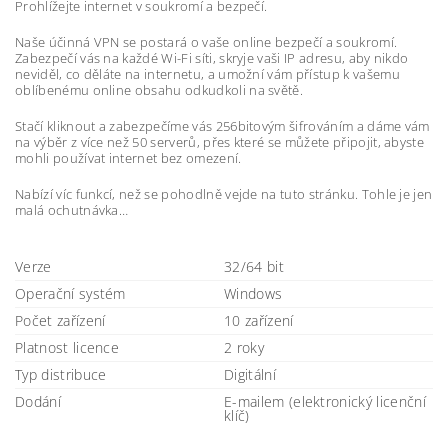
Prohlížejte internet v soukromí a bezpečí.
Naše účinná VPN se postará o vaše online bezpečí a soukromí.
Zabezpečí vás na každé Wi-Fi síti, skryje vaši IP adresu, aby nikdo
neviděl, co děláte na internetu, a umožní vám přístup k vašemu
oblíbenému online obsahu odkudkoli na světě.
Stačí kliknout a zabezpečíme vás 256bitovým šifrováním a dáme vám
na výběr z více než 50 serverů, přes které se můžete připojit, abyste
mohli používat internet bez omezení.
Nabízí víc funkcí, než se pohodlně vejde na tuto stránku. Tohle je jen
malá ochutnávka…
Verze
32/64 bit
Operační systém
Windows
Počet zařízení
10 zařízení
Platnost licence
2 roky
Typ distribuce
Digitální
Dodání
E-mailem (elektronický licenční
klíč)